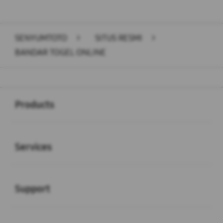
SENYUMTOTO
>
SITUS RESMI
>
BANDAR TOGEL ONLINE
Buka
Footer Navigation
Products
Buka
Services
Buka
Support
Buka